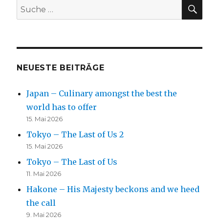
SU
Suche
nach:
NEUESTE BEITRÄGE
Japan – Culinary amongst the best the
world has to offer
15. Mai 2026
Tokyo – The Last of Us 2
15. Mai 2026
Tokyo – The Last of Us
11. Mai 2026
Hakone – His Majesty beckons and we heed
the call
9. Mai 2026