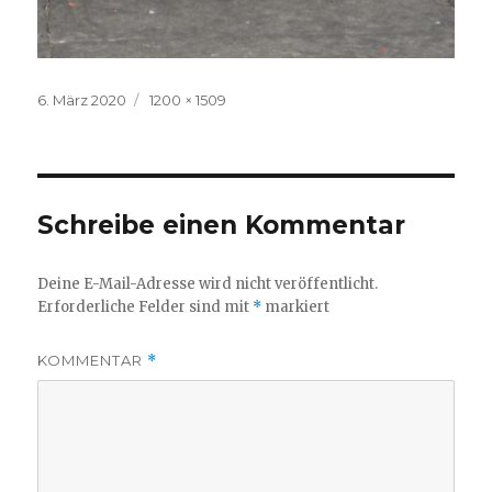
Veröffentlicht
Volle
6. März 2020
1200 × 1509
am
Größe
Schreibe einen Kommentar
Deine E-Mail-Adresse wird nicht veröffentlicht.
Erforderliche Felder sind mit
*
markiert
KOMMENTAR
*