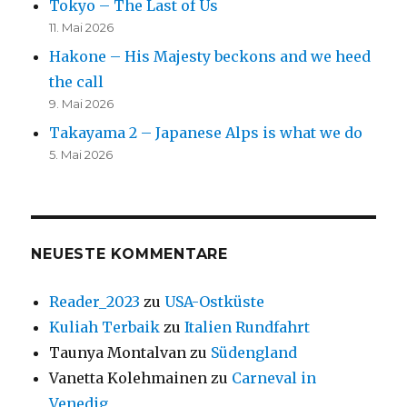
Tokyo – The Last of Us
11. Mai 2026
Hakone – His Majesty beckons and we heed
the call
9. Mai 2026
Takayama 2 – Japanese Alps is what we do
5. Mai 2026
NEUESTE KOMMENTARE
Reader_2023
zu
USA-Ostküste
Kuliah Terbaik
zu
Italien Rundfahrt
Taunya Montalvan
zu
Südengland
Vanetta Kolehmainen
zu
Carneval in
Venedig