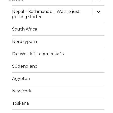
anzeige
Unterme
Nepal – Kathmandu… We are just
anzeige
getting started
South Africa
Nordzypern
Die Westküste Amerika´s
Südengland
Ägypten
New York
Toskana