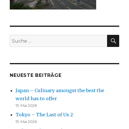
SU
Suche
nach:
NEUESTE BEITRÄGE
Japan – Culinary amongst the best the
world has to offer
15. Mai 2026
Tokyo – The Last of Us 2
15. Mai 2026