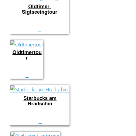
Oldtimer-
Sigtseeingtour
Oldtimertou
r
Starbucks am
Hradschin