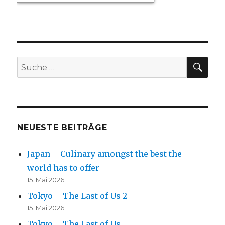
SU
Suche
nach:
NEUESTE BEITRÄGE
Japan – Culinary amongst the best the
world has to offer
15. Mai 2026
Tokyo – The Last of Us 2
15. Mai 2026
Tokyo – The Last of Us