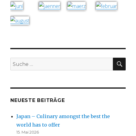
SU
Suche
nach:
NEUESTE BEITRÄGE
Japan – Culinary amongst the best the
world has to offer
15. Mai 2026