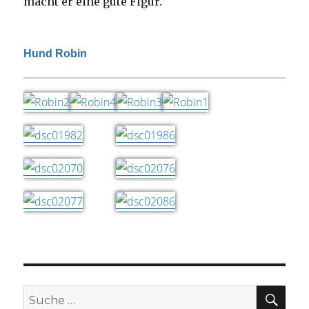
macht er eine gute Figur.
Hund Robin
SU
Suche