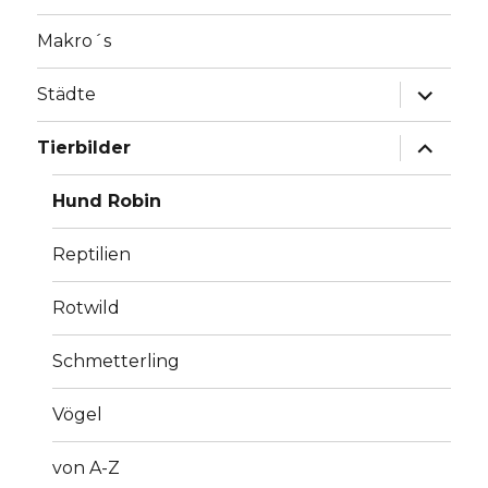
Makro´s
Unterme
Städte
anzeige
Unterme
Tierbilder
anzeige
Hund Robin
Reptilien
Rotwild
Schmetterling
Vögel
von A-Z