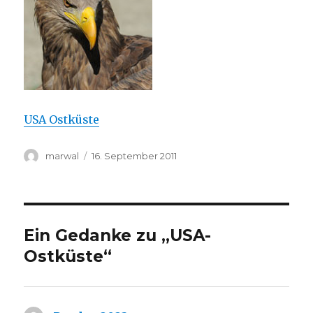
USA Ostküste
Autor
Veröffentlicht
marwal
16. September 2011
am
Ein Gedanke zu „USA-
Ostküste“