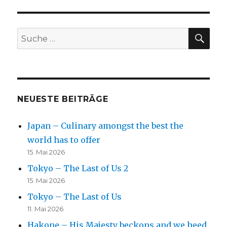
SU
Suche
nach:
NEUESTE BEITRÄGE
Japan – Culinary amongst the best the
world has to offer
15. Mai 2026
Tokyo – The Last of Us 2
15. Mai 2026
Tokyo – The Last of Us
11. Mai 2026
Hakone – His Majesty beckons and we heed