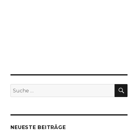
SU
Suche
nach:
NEUESTE BEITRÄGE