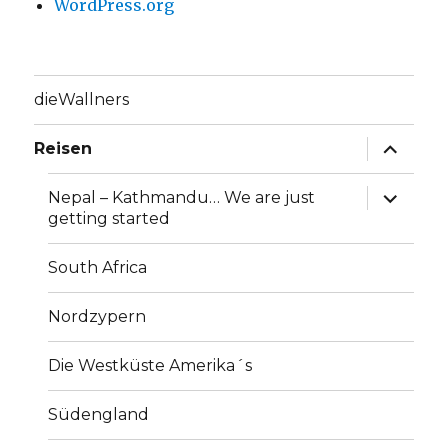
WordPress.org
dieWallners
Unterme
Reisen
anzeige
Unterme
Nepal – Kathmandu… We are just
anzeige
getting started
South Africa
Nordzypern
Die Westküste Amerika´s
Südengland