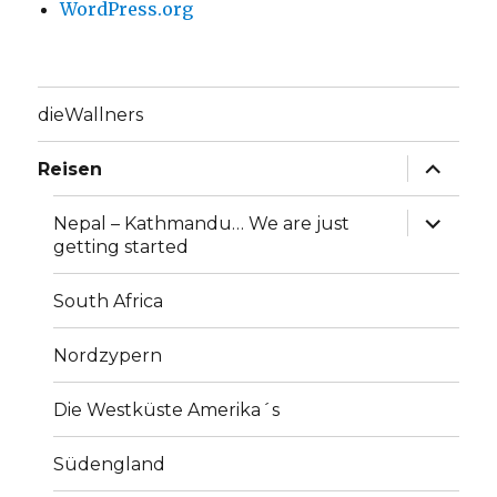
WordPress.org
dieWallners
Unterme
Reisen
anzeige
Unterme
Nepal – Kathmandu… We are just
anzeige
getting started
South Africa
Nordzypern
Die Westküste Amerika´s
Südengland