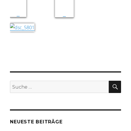
SU
Suche
nach:
NEUESTE BEITRÄGE