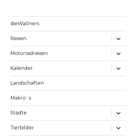
dieWallners
Unterme
Reisen
anzeige
Unterme
Motorradreisen
anzeige
Unterme
Kalender
anzeige
Landschaften
Makro´s
Unterme
Städte
anzeige
Unterme
Tierbilder
anzeige