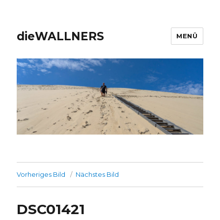
dieWALLNERS
MENÜ
Vorheriges Bild
Nächstes Bild
DSC01421