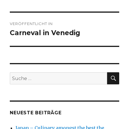
Beitragsnavigation
VERÖFFENTLICHT IN
Carneval in Venedig
SU
Suche
nach:
NEUESTE BEITRÄGE
Japan – Culinary amongst the best the