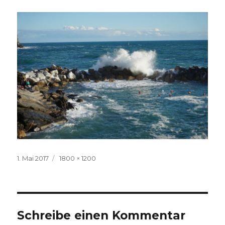
Veröffentlicht
Volle
1. Mai 2017
1800 × 1200
am
Größe
Schreibe einen Kommentar