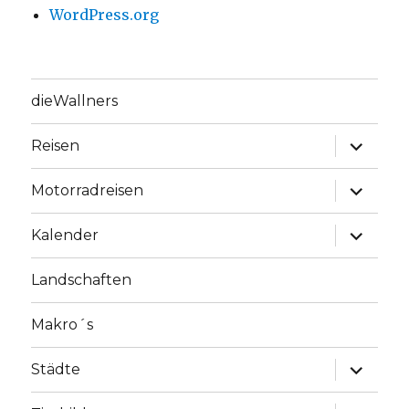
WordPress.org
dieWallners
Unterme
Reisen
anzeige
Unterme
Motorradreisen
anzeige
Unterme
Kalender
anzeige
Landschaften
Makro´s
Unterme
Städte
anzeige