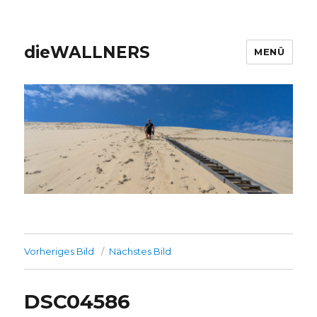
dieWALLNERS
MENÜ
Vorheriges Bild
Nächstes Bild
DSC04586