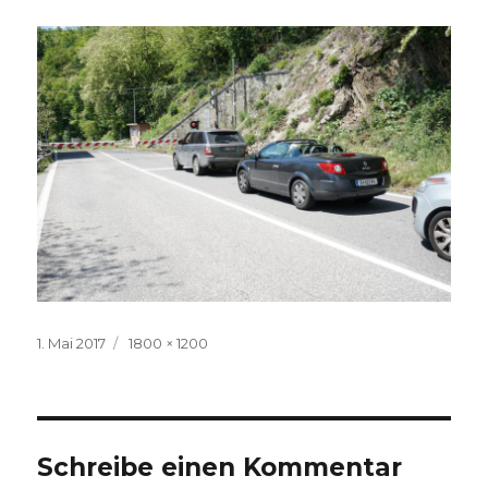
Veröffentlicht
Volle
1. Mai 2017
1800 × 1200
am
Größe
Schreibe einen Kommentar