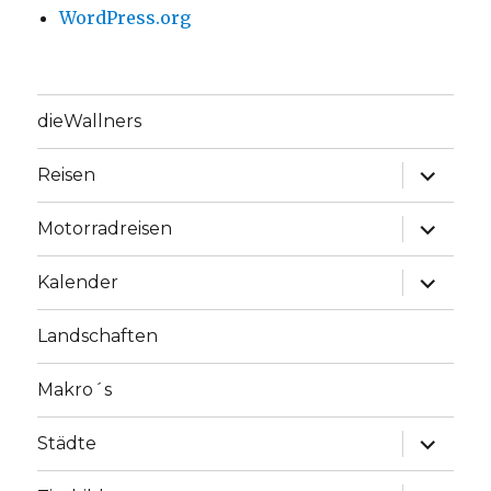
WordPress.org
dieWallners
Unterme
Reisen
anzeige
Unterme
Motorradreisen
anzeige
Unterme
Kalender
anzeige
Landschaften
Makro´s
Unterme
Städte
anzeige