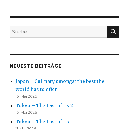
SU
Suche
nach:
NEUESTE BEITRÄGE
Japan – Culinary amongst the best the
world has to offer
15. Mai 2026
Tokyo – The Last of Us 2
15. Mai 2026
Tokyo – The Last of Us
11. Mai 2026