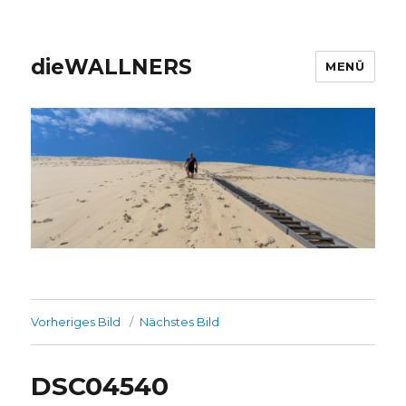
dieWALLNERS
MENÜ
Vorheriges Bild
Nächstes Bild
DSC04540