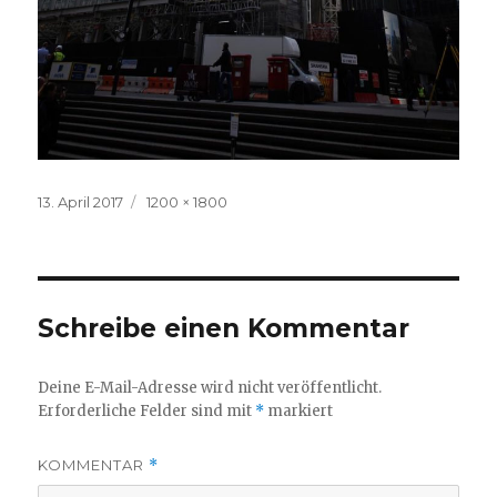
Veröffentlicht
Volle
13. April 2017
1200 × 1800
am
Größe
Schreibe einen Kommentar
Deine E-Mail-Adresse wird nicht veröffentlicht.
Erforderliche Felder sind mit
*
markiert
KOMMENTAR
*