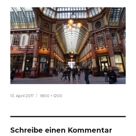
Veröffentlicht
Volle
13. April 2017
1800 × 1200
am
Größe
Schreibe einen Kommentar