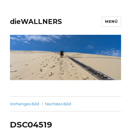
dieWALLNERS
MENÜ
Vorheriges Bild
Nächstes Bild
DSC04519