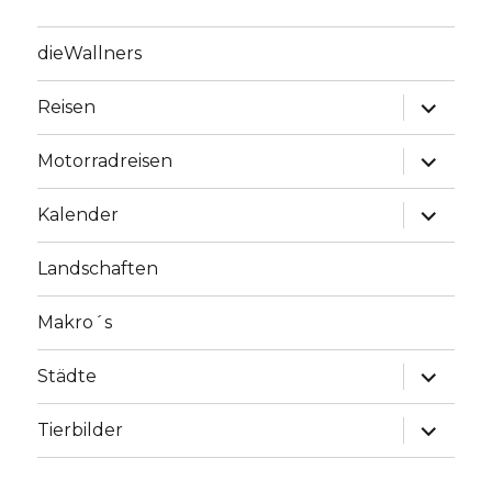
dieWallners
Unterme
Reisen
anzeige
Unterme
Motorradreisen
anzeige
Unterme
Kalender
anzeige
Landschaften
Makro´s
Unterme
Städte
anzeige
Unterme
Tierbilder
anzeige