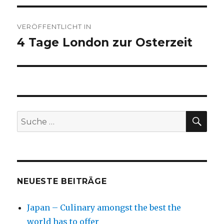
Beitragsnavigation
VERÖFFENTLICHT IN
4 Tage London zur Osterzeit
SU
Suche
nach:
NEUESTE BEITRÄGE
Japan – Culinary amongst the best the
world has to offer