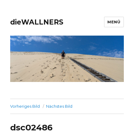
dieWALLNERS
MENÜ
Vorheriges Bild
Nächstes Bild
dsc02486