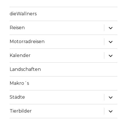
dieWallners
Unterme
Reisen
anzeige
Unterme
Motorradreisen
anzeige
Unterme
Kalender
anzeige
Landschaften
Makro´s
Unterme
Städte
anzeige
Unterme
Tierbilder
anzeige