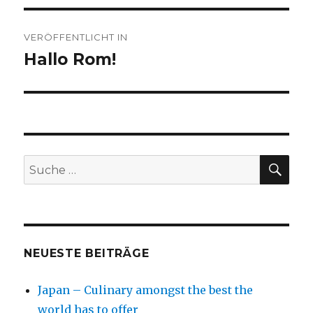
Beitragsnavigation
VERÖFFENTLICHT IN
Hallo Rom!
SU
Suche
nach:
NEUESTE BEITRÄGE
Japan – Culinary amongst the best the
world has to offer