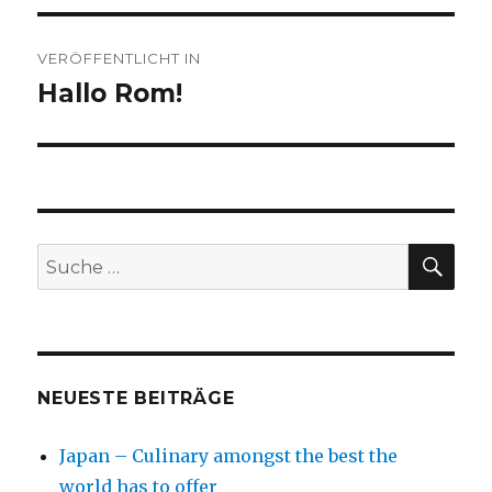
Beitragsnavigation
VERÖFFENTLICHT IN
Hallo Rom!
SU
Suche
nach:
NEUESTE BEITRÄGE
Japan – Culinary amongst the best the
world has to offer