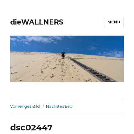
dieWALLNERS
MENÜ
Vorheriges Bild
Nächstes Bild
dsc02447