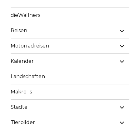
dieWallners
Unterme
Reisen
anzeige
Unterme
Motorradreisen
anzeige
Unterme
Kalender
anzeige
Landschaften
Makro´s
Unterme
Städte
anzeige
Unterme
Tierbilder
anzeige