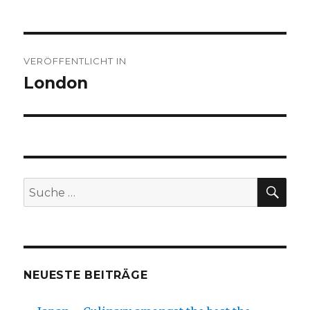
Beitragsnavigation
VERÖFFENTLICHT IN
London
SU
Suche
nach:
NEUESTE BEITRÄGE