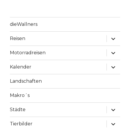
dieWallners
Unterme
Reisen
anzeige
Unterme
Motorradreisen
anzeige
Unterme
Kalender
anzeige
Landschaften
Makro´s
Unterme
Städte
anzeige
Unterme
Tierbilder
anzeige