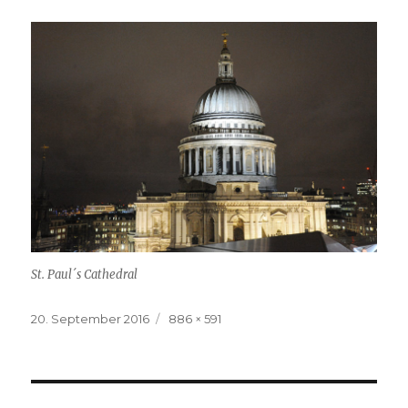
St. Paul´s Cathedral
Veröffentlicht
Volle
20. September 2016
886 × 591
am
Größe