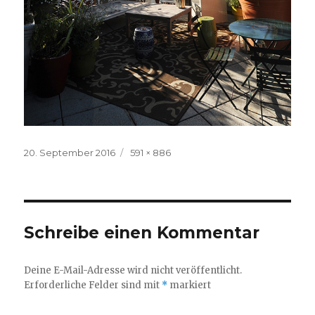
Veröffentlicht
Volle
20. September 2016
591 × 886
am
Größe
Schreibe einen Kommentar
Deine E-Mail-Adresse wird nicht veröffentlicht.
Erforderliche Felder sind mit
*
markiert