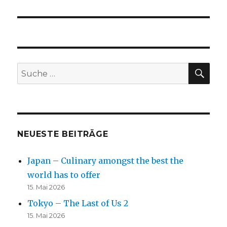
SU
Suche
nach:
NEUESTE BEITRÄGE
Japan – Culinary amongst the best the
world has to offer
15. Mai 2026
Tokyo – The Last of Us 2
15. Mai 2026