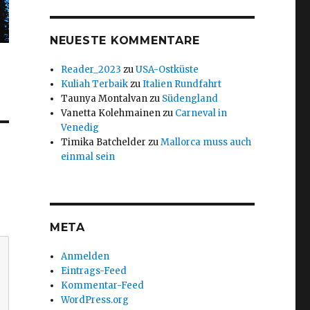
NEUESTE KOMMENTARE
Reader_2023
zu
USA-Ostküste
Kuliah Terbaik
zu
Italien Rundfahrt
Taunya Montalvan
zu
Südengland
Vanetta Kolehmainen
zu
Carneval in
Venedig
Timika Batchelder
zu
Mallorca muss auch
einmal sein
META
Anmelden
Eintrags-Feed
Kommentar-Feed
WordPress.org