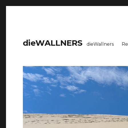
dieWALLNERS
dieWallners
Re