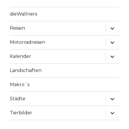
dieWallners
Unterme
Reisen
anzeige
Unterme
Motorradreisen
anzeige
Unterme
Kalender
anzeige
Landschaften
Makro´s
Unterme
Städte
anzeige
Unterme
Tierbilder
anzeige