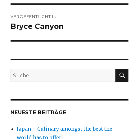
Beitragsnavigation
VERÖFFENTLICHT IN
Bryce Canyon
SU
Suche
nach:
NEUESTE BEITRÄGE
Japan – Culinary amongst the best the
world has to offer