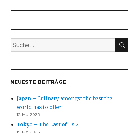
SU
Suche
nach:
NEUESTE BEITRÄGE
Japan – Culinary amongst the best the
world has to offer
15. Mai 2026
Tokyo – The Last of Us 2
15. Mai 2026