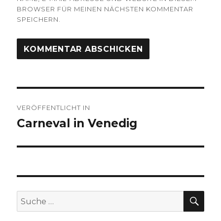
BROWSER FÜR MEINEN NÄCHSTEN KOMMENTAR
SPEICHERN.
Beitragsnavigation
VERÖFFENTLICHT IN
Carneval in Venedig
SU
Suche
nach: