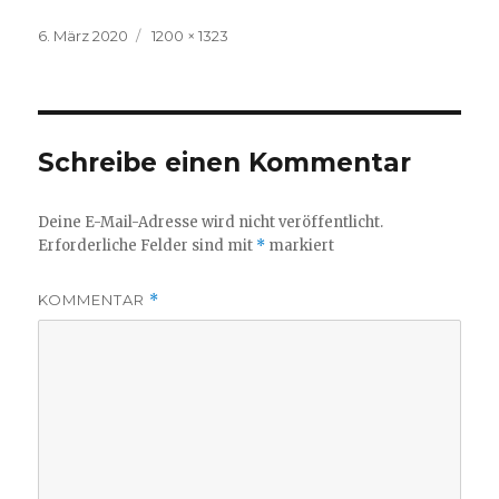
Veröffentlicht
Volle
6. März 2020
1200 × 1323
am
Größe
Schreibe einen Kommentar
Deine E-Mail-Adresse wird nicht veröffentlicht.
Erforderliche Felder sind mit
*
markiert
KOMMENTAR
*