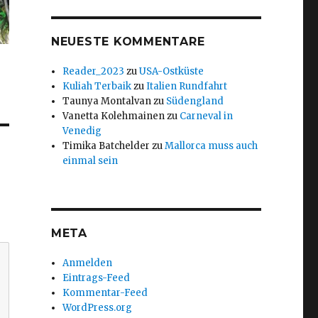
NEUESTE KOMMENTARE
Reader_2023
zu
USA-Ostküste
Kuliah Terbaik
zu
Italien Rundfahrt
Taunya Montalvan
zu
Südengland
Vanetta Kolehmainen
zu
Carneval in
Venedig
Timika Batchelder
zu
Mallorca muss auch
einmal sein
META
Anmelden
Eintrags-Feed
Kommentar-Feed
WordPress.org