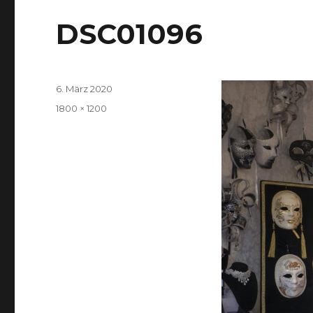
DSC01096
Veröffentlicht
6. März 2020
am
Volle
1800 × 1200
Größe