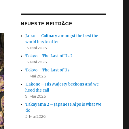
NEUESTE BEITRÄGE
Japan – Culinary amongst the best the
world has to offer
15. Mai 2026
Tokyo – The Last of Us 2
15. Mai 2026
Tokyo – The Last of Us
11. Mai 2026
Hakone – His Majesty beckons and we
heed the call
9. Mai 2026
Takayama 2 – Japanese Alps is what we
do
5. Mai 2026