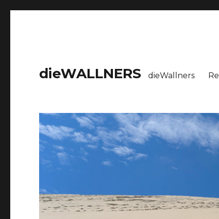
dieWALLNERS
dieWallners
Re