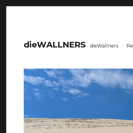
dieWALLNERS
dieWallners
Re