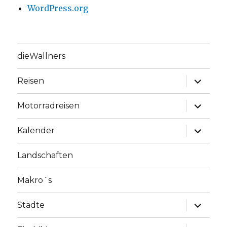
WordPress.org
dieWallners
Unterme
Reisen
anzeige
Unterme
Motorradreisen
anzeige
Unterme
Kalender
anzeige
Landschaften
Makro´s
Unterme
Städte
anzeige