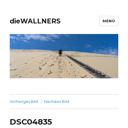
dieWALLNERS
MENÜ
Vorheriges Bild
Nächstes Bild
DSC04835