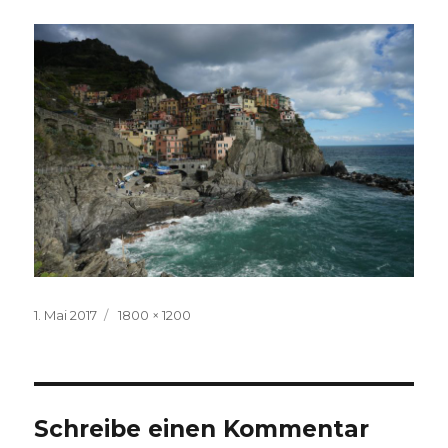
Veröffentlicht
Volle
1. Mai 2017
1800 × 1200
am
Größe
Schreibe einen Kommentar