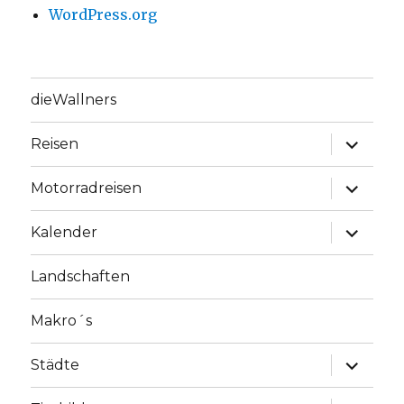
WordPress.org
dieWallners
Unterme
Reisen
anzeige
Unterme
Motorradreisen
anzeige
Unterme
Kalender
anzeige
Landschaften
Makro´s
Unterme
Städte
anzeige