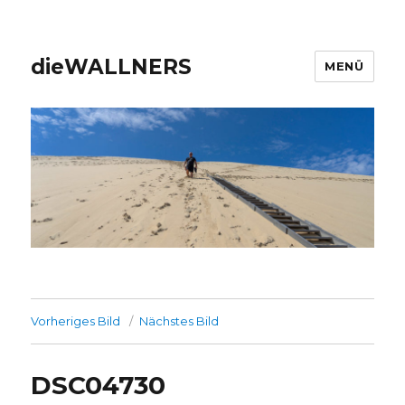
dieWALLNERS
MENÜ
Vorheriges Bild
Nächstes Bild
DSC04730