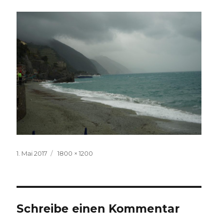
Veröffentlicht
Volle
1. Mai 2017
1800 × 1200
am
Größe
Schreibe einen Kommentar