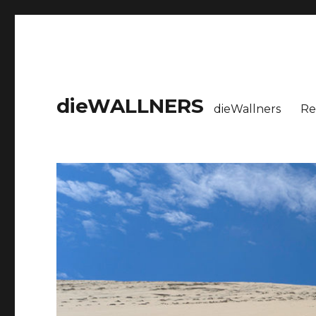
dieWALLNERS
dieWallners
Re