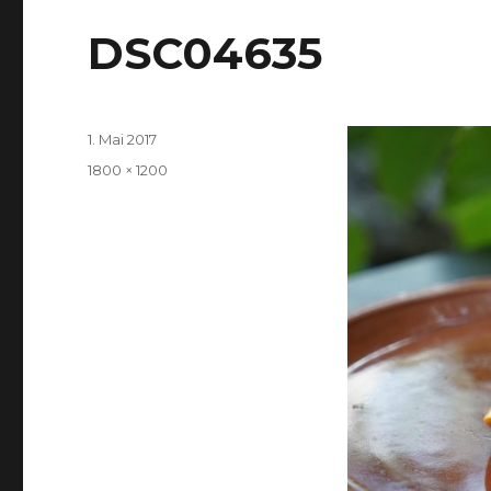
DSC04635
Veröffentlicht
1. Mai 2017
am
Volle
1800 × 1200
Größe