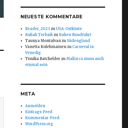
NEUESTE KOMMENTARE
Reader_2023
zu
USA-Ostküste
Kuliah Terbaik
zu
Italien Rundfahrt
Taunya Montalvan
zu
Südengland
Vanetta Kolehmainen
zu
Carneval in
Venedig
Timika Batchelder
zu
Mallorca muss auch
einmal sein
META
Anmelden
Eintrags-Feed
Kommentar-Feed
WordPress.org