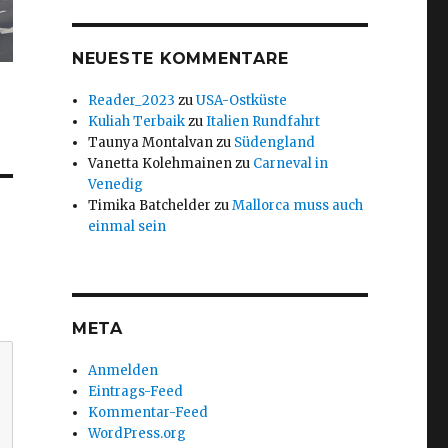
NEUESTE KOMMENTARE
Reader_2023
zu
USA-Ostküste
Kuliah Terbaik
zu
Italien Rundfahrt
Taunya Montalvan
zu
Südengland
Vanetta Kolehmainen
zu
Carneval in
Venedig
Timika Batchelder
zu
Mallorca muss auch
einmal sein
META
Anmelden
Eintrags-Feed
Kommentar-Feed
WordPress.org