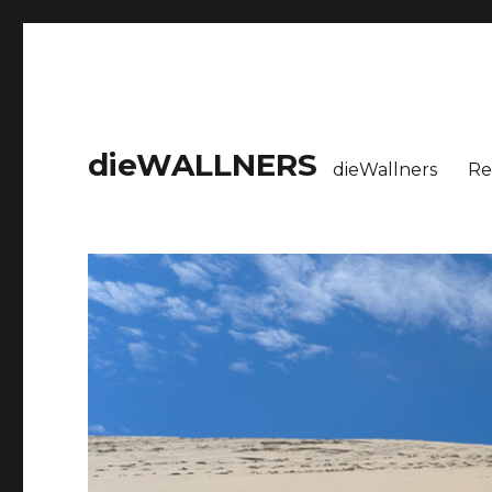
dieWALLNERS
dieWallners
Re