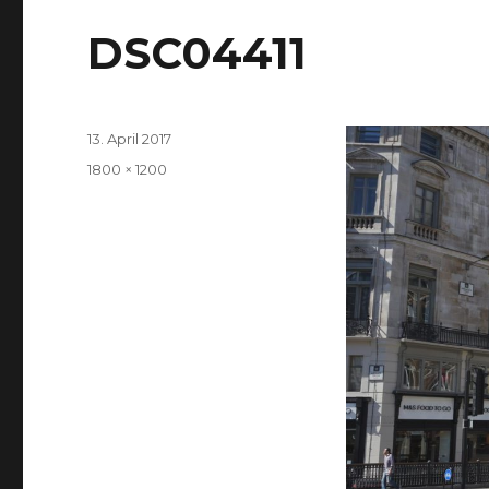
DSC04411
Veröffentlicht
13. April 2017
am
Volle
1800 × 1200
Größe