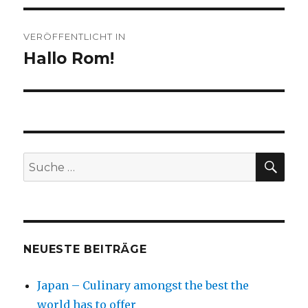
Beitragsnavigation
VERÖFFENTLICHT IN
Hallo Rom!
SU
Suche
nach:
NEUESTE BEITRÄGE
Japan – Culinary amongst the best the
world has to offer