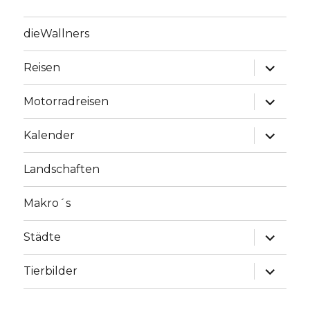
dieWallners
Unterme
Reisen
anzeige
Unterme
Motorradreisen
anzeige
Unterme
Kalender
anzeige
Landschaften
Makro´s
Unterme
Städte
anzeige
Unterme
Tierbilder
anzeige