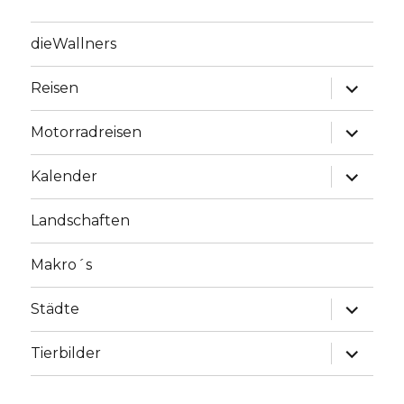
dieWallners
Unterme
Reisen
anzeige
Unterme
Motorradreisen
anzeige
Unterme
Kalender
anzeige
Landschaften
Makro´s
Unterme
Städte
anzeige
Unterme
Tierbilder
anzeige