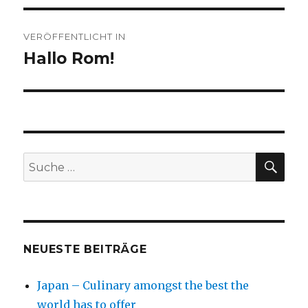
Beitragsnavigation
VERÖFFENTLICHT IN
Hallo Rom!
SU
Suche
nach:
NEUESTE BEITRÄGE
Japan – Culinary amongst the best the
world has to offer