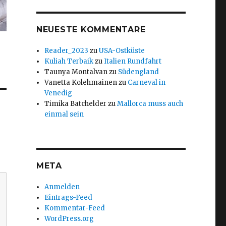
NEUESTE KOMMENTARE
Reader_2023
zu
USA-Ostküste
Kuliah Terbaik
zu
Italien Rundfahrt
Taunya Montalvan
zu
Südengland
Vanetta Kolehmainen
zu
Carneval in
Venedig
Timika Batchelder
zu
Mallorca muss auch
einmal sein
META
Anmelden
Eintrags-Feed
Kommentar-Feed
WordPress.org