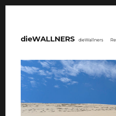
dieWALLNERS
dieWallners
Re