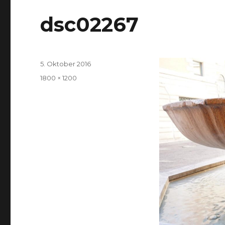
dsc02267
Veröffentlicht
5. Oktober 2016
am
Volle
1800 × 1200
Größe