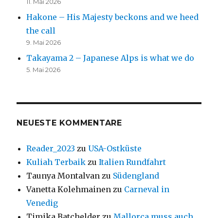
11. Mai 2026
Hakone – His Majesty beckons and we heed
the call
9. Mai 2026
Takayama 2 – Japanese Alps is what we do
5. Mai 2026
NEUESTE KOMMENTARE
Reader_2023
zu
USA-Ostküste
Kuliah Terbaik
zu
Italien Rundfahrt
Taunya Montalvan
zu
Südengland
Vanetta Kolehmainen
zu
Carneval in
Venedig
Timika Batchelder
zu
Mallorca muss auch