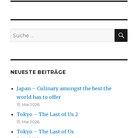
SU
Suche
nach:
NEUESTE BEITRÄGE
Japan – Culinary amongst the best the
world has to offer
15. Mai 2026
Tokyo – The Last of Us 2
15. Mai 2026
Tokyo – The Last of Us