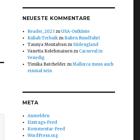
NEUESTE KOMMENTARE
Reader_2023
zu
USA-Ostküste
Kuliah Terbaik
zu
Italien Rundfahrt
Taunya Montalvan
zu
Südengland
Vanetta Kolehmainen
zu
Carneval in
Venedig
Timika Batchelder
zu
Mallorca muss auch
einmal sein
META
Anmelden
Eintrags-Feed
Kommentar-Feed
WordPress.org