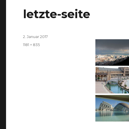
letzte-seite
Veröffentlicht
2. Januar 2017
am
Volle
1181 × 835
Größe