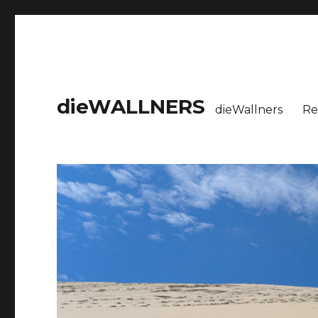
dieWALLNERS
dieWallners
Re