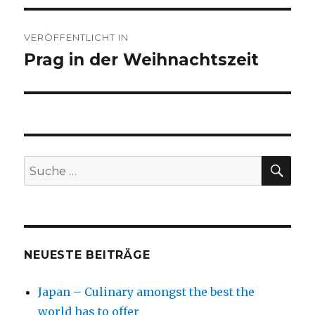
Beitragsnavigation
VERÖFFENTLICHT IN
Prag in der Weihnachtszeit
SU
Suche
nach:
NEUESTE BEITRÄGE
Japan – Culinary amongst the best the
world has to offer