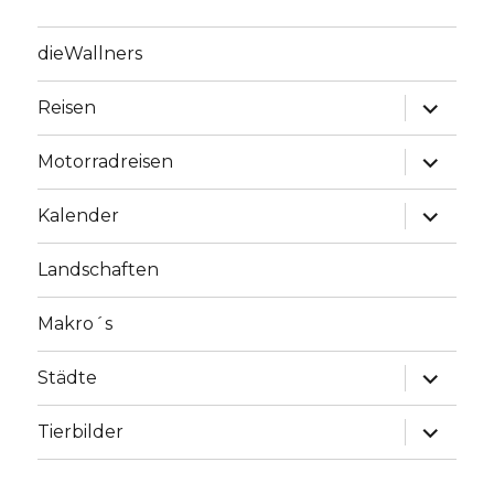
dieWallners
Unterme
Reisen
anzeige
Unterme
Motorradreisen
anzeige
Unterme
Kalender
anzeige
Landschaften
Makro´s
Unterme
Städte
anzeige
Unterme
Tierbilder
anzeige