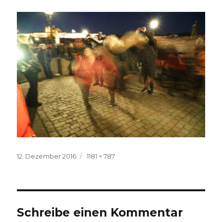
Veröffentlicht
Volle
12. Dezember 2016
1181 × 787
am
Größe
Schreibe einen Kommentar