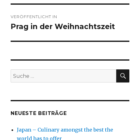
Beitragsnavigation
VERÖFFENTLICHT IN
Prag in der Weihnachtszeit
SU
Suche
nach:
NEUESTE BEITRÄGE
Japan – Culinary amongst the best the
world has to offer