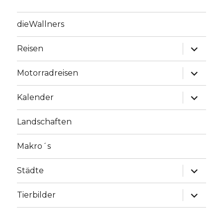
dieWallners
Unterme
Reisen
anzeige
Unterme
Motorradreisen
anzeige
Unterme
Kalender
anzeige
Landschaften
Makro´s
Unterme
Städte
anzeige
Unterme
Tierbilder
anzeige