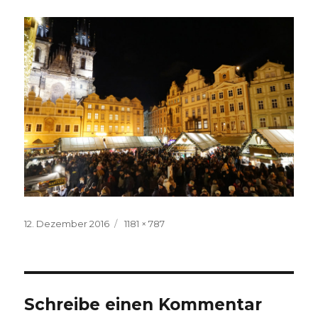
Veröffentlicht
Volle
12. Dezember 2016
1181 × 787
am
Größe
Schreibe einen Kommentar