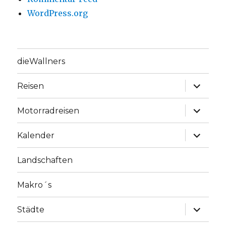
WordPress.org
dieWallners
Unterme
Reisen
anzeige
Unterme
Motorradreisen
anzeige
Unterme
Kalender
anzeige
Landschaften
Makro´s
Unterme
Städte
anzeige