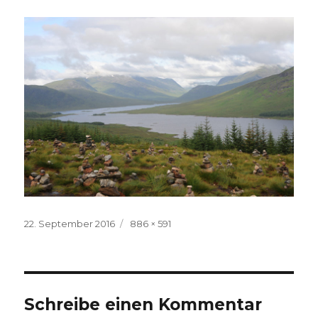
Veröffentlicht
Volle
22. September 2016
886 × 591
am
Größe
Schreibe einen Kommentar