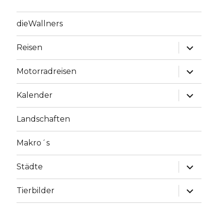
dieWallners
Unterme
Reisen
anzeige
Unterme
Motorradreisen
anzeige
Unterme
Kalender
anzeige
Landschaften
Makro´s
Unterme
Städte
anzeige
Unterme
Tierbilder
anzeige