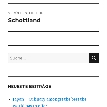
Beitragsnavigation
VERÖFFENTLICHT IN
Schottland
SU
Suche
nach:
NEUESTE BEITRÄGE
Japan – Culinary amongst the best the
world has to offer