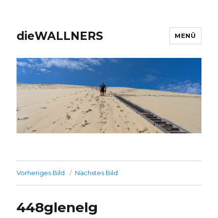
dieWALLNERS
MENÜ
Vorheriges Bild
Nächstes Bild
448glenelg