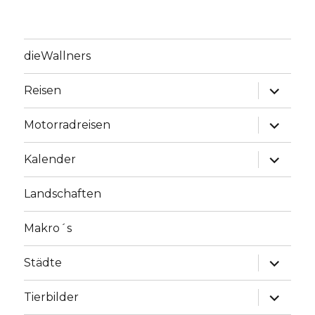
dieWallners
Unterme
Reisen
anzeige
Unterme
Motorradreisen
anzeige
Unterme
Kalender
anzeige
Landschaften
Makro´s
Unterme
Städte
anzeige
Unterme
Tierbilder
anzeige