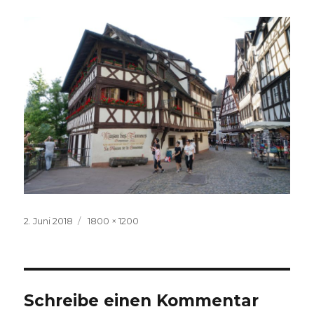
Veröffentlicht
Volle
2. Juni 2018
1800 × 1200
am
Größe
Schreibe einen Kommentar