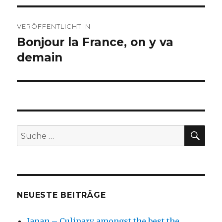
Beitragsnavigation
VERÖFFENTLICHT IN
Bonjour la France, on y va
demain
SU
Suche
nach:
NEUESTE BEITRÄGE
Japan – Culinary amongst the best the