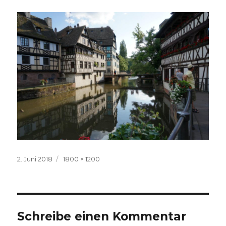
Veröffentlicht
Volle
2. Juni 2018
1800 × 1200
am
Größe
Schreibe einen Kommentar