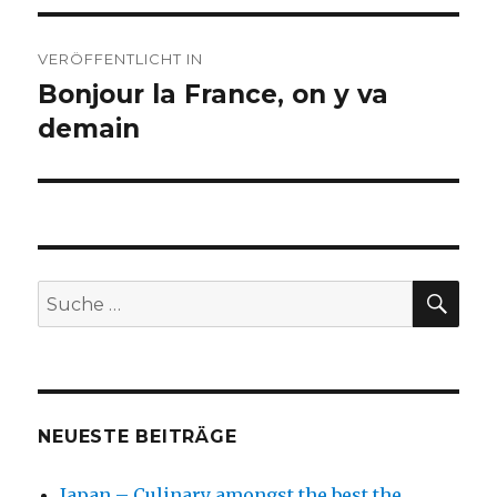
Beitragsnavigation
VERÖFFENTLICHT IN
Bonjour la France, on y va
demain
SU
Suche
nach:
NEUESTE BEITRÄGE
Japan – Culinary amongst the best the