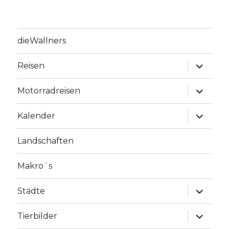
dieWallners
Unterme
Reisen
anzeige
Unterme
Motorradreisen
anzeige
Unterme
Kalender
anzeige
Landschaften
Makro´s
Unterme
Städte
anzeige
Unterme
Tierbilder
anzeige