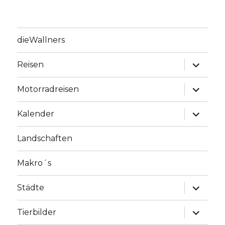
dieWallners
Unterme
Reisen
anzeige
Unterme
Motorradreisen
anzeige
Unterme
Kalender
anzeige
Landschaften
Makro´s
Unterme
Städte
anzeige
Unterme
Tierbilder
anzeige