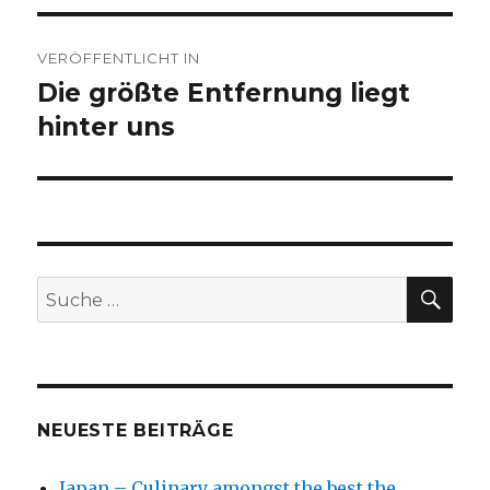
Beitragsnavigation
VERÖFFENTLICHT IN
Die größte Entfernung liegt
hinter uns
SU
Suche
nach:
NEUESTE BEITRÄGE
Japan – Culinary amongst the best the