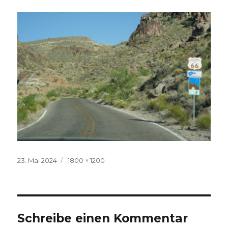
Veröffentlicht
Volle
23. Mai 2024
1800 × 1200
am
Größe
Schreibe einen Kommentar