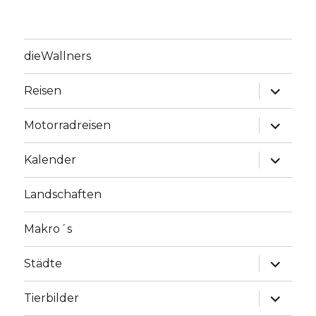
dieWallners
Unterme
Reisen
anzeige
Unterme
Motorradreisen
anzeige
Unterme
Kalender
anzeige
Landschaften
Makro´s
Unterme
Städte
anzeige
Unterme
Tierbilder
anzeige