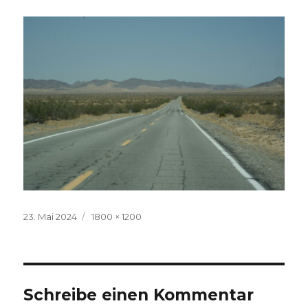
Veröffentlicht
Volle
23. Mai 2024
1800 × 1200
am
Größe
Schreibe einen Kommentar