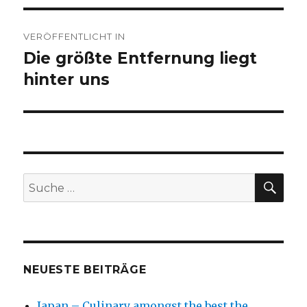
Beitragsnavigation
VERÖFFENTLICHT IN
Die größte Entfernung liegt
hinter uns
SU
Suche
nach:
NEUESTE BEITRÄGE
Japan – Culinary amongst the best the