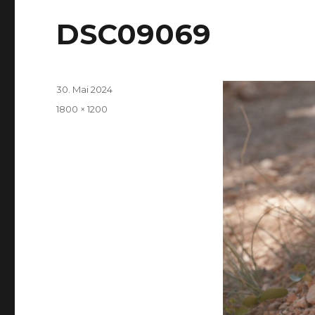
DSC09069
Veröffentlicht
30. Mai 2024
am
Volle
1800 × 1200
Größe