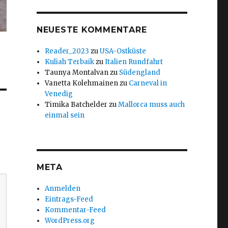
NEUESTE KOMMENTARE
Reader_2023
zu
USA-Ostküste
Kuliah Terbaik
zu
Italien Rundfahrt
Taunya Montalvan
zu
Südengland
Vanetta Kolehmainen
zu
Carneval in
Venedig
Timika Batchelder
zu
Mallorca muss auch
einmal sein
META
Anmelden
Eintrags-Feed
Kommentar-Feed
WordPress.org