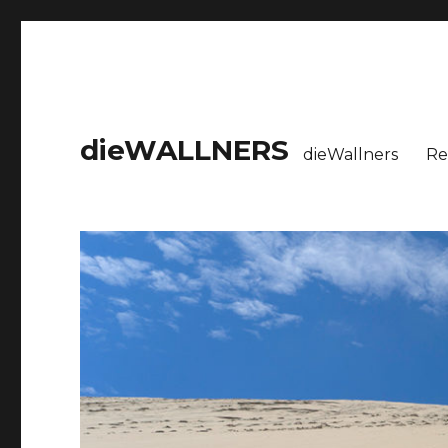
dieWALLNERS
dieWallners
Re