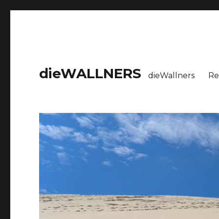
dieWALLNERS
dieWallners
Re