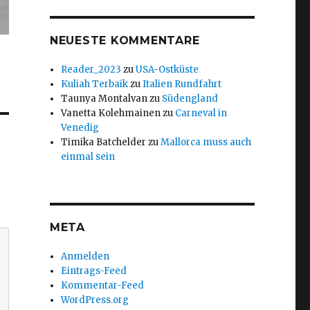
NEUESTE KOMMENTARE
Reader_2023
zu
USA-Ostküste
Kuliah Terbaik
zu
Italien Rundfahrt
Taunya Montalvan
zu
Südengland
Vanetta Kolehmainen
zu
Carneval in
Venedig
Timika Batchelder
zu
Mallorca muss auch
einmal sein
META
Anmelden
Eintrags-Feed
Kommentar-Feed
WordPress.org