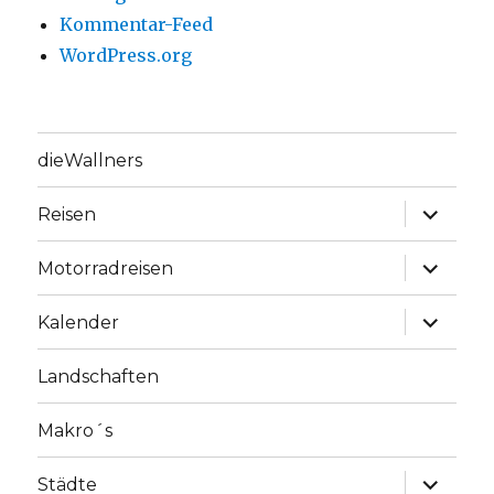
Kommentar-Feed
WordPress.org
dieWallners
Unterme
Reisen
anzeige
Unterme
Motorradreisen
anzeige
Unterme
Kalender
anzeige
Landschaften
Makro´s
Unterme
Städte