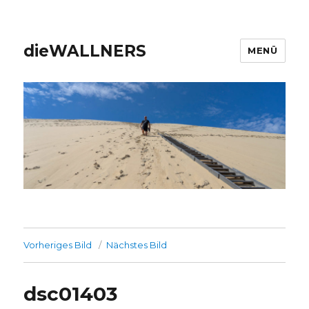
dieWALLNERS
MENÜ
Vorheriges Bild
Nächstes Bild
dsc01403