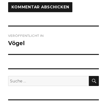
Beitragsnavigation
VERÖFFENTLICHT IN
Vögel
SU
Suche
nach: