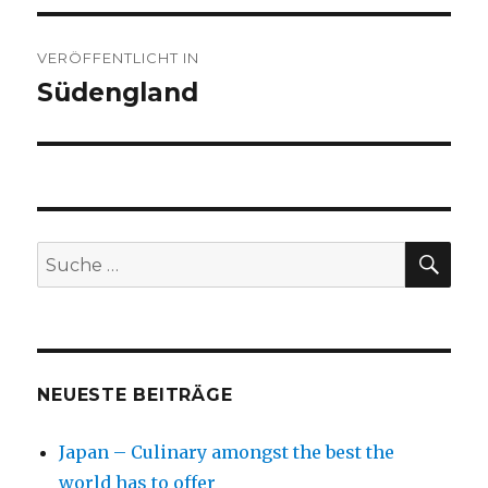
Beitragsnavigation
VERÖFFENTLICHT IN
Südengland
SU
Suche
nach:
NEUESTE BEITRÄGE
Japan – Culinary amongst the best the
world has to offer