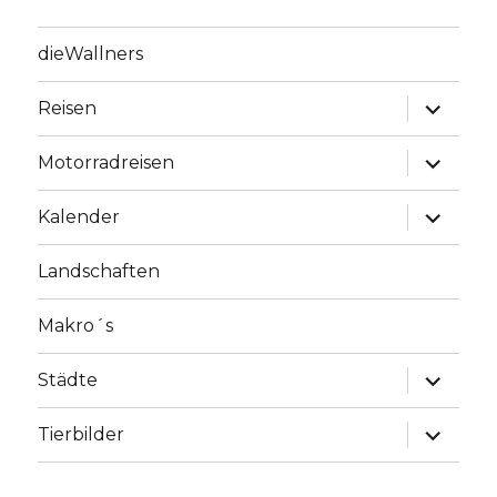
dieWallners
Unterme
Reisen
anzeige
Unterme
Motorradreisen
anzeige
Unterme
Kalender
anzeige
Landschaften
Makro´s
Unterme
Städte
anzeige
Unterme
Tierbilder
anzeige