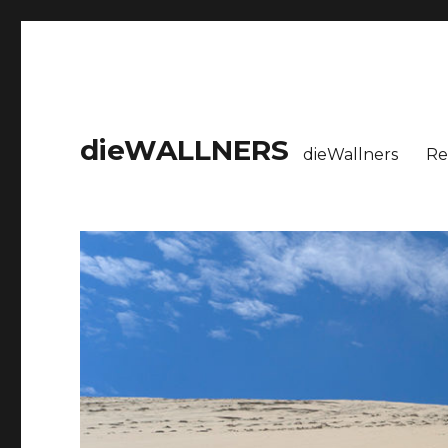
dieWALLNERS
dieWallners
Re