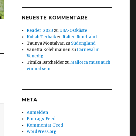
NEUESTE KOMMENTARE
Reader_2023
zu
USA-Ostküste
Kuliah Terbaik
zu
Italien Rundfahrt
Taunya Montalvan
zu
Südengland
Vanetta Kolehmainen
zu
Carneval in
Venedig
Timika Batchelder
zu
Mallorca muss auch
einmal sein
META
Anmelden
Eintrags-Feed
Kommentar-Feed
WordPress.org