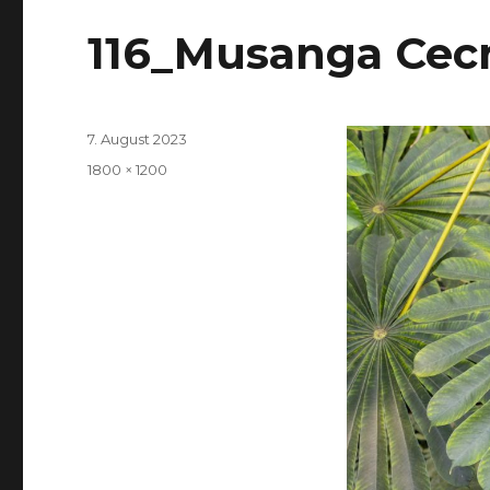
116_Musanga Cec
Veröffentlicht
7. August 2023
am
Volle
1800 × 1200
Größe