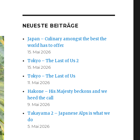
NEUESTE BEITRÄGE
Japan – Culinary amongst the best the
world has to offer
15. Mai 2026
Tokyo – The Last of Us 2
15. Mai 2026
Tokyo – The Last of Us
11. Mai 2026
Hakone – His Majesty beckons and we
heed the call
9. Mai 2026
Takayama 2 – Japanese Alps is what we
do
5. Mai 2026