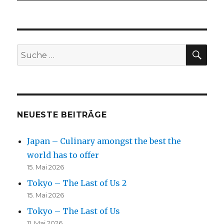
SU
Suche
nach:
NEUESTE BEITRÄGE
Japan – Culinary amongst the best the
world has to offer
15. Mai 2026
Tokyo – The Last of Us 2
15. Mai 2026
Tokyo – The Last of Us
11. Mai 2026