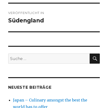
Beitragsnavigation
VERÖFFENTLICHT IN
Südengland
SU
Suche
nach:
NEUESTE BEITRÄGE
Japan – Culinary amongst the best the
world has to offer