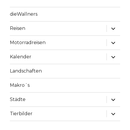
dieWallners
Unterme
Reisen
anzeige
Unterme
Motorradreisen
anzeige
Unterme
Kalender
anzeige
Landschaften
Makro´s
Unterme
Städte
anzeige
Unterme
Tierbilder
anzeige