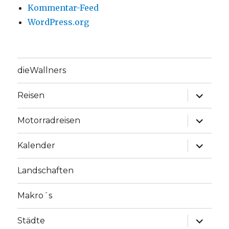
Kommentar-Feed
WordPress.org
dieWallners
Unterme
Reisen
anzeige
Unterme
Motorradreisen
anzeige
Unterme
Kalender
anzeige
Landschaften
Makro´s
Unterme
Städte
anzeige