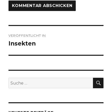
Beitragsnavigation
VERÖFFENTLICHT IN
Insekten
SU
Suche
nach: