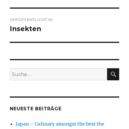
Beitragsnavigation
VERÖFFENTLICHT IN
Insekten
SU
Suche
nach:
NEUESTE BEITRÄGE
Japan – Culinary amongst the best the