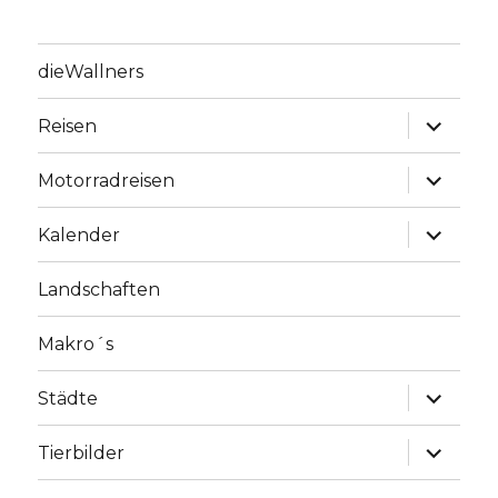
dieWallners
Unterme
Reisen
anzeige
Unterme
Motorradreisen
anzeige
Unterme
Kalender
anzeige
Landschaften
Makro´s
Unterme
Städte
anzeige
Unterme
Tierbilder
anzeige