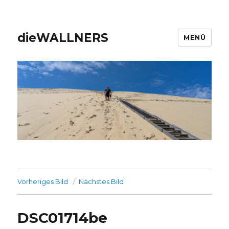
dieWALLNERS
MENÜ
Vorheriges Bild
Nächstes Bild
DSC01714be