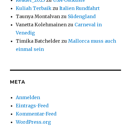
Reader_2023
zu
USA-Ostküste
Kuliah Terbaik
zu
Italien Rundfahrt
Taunya Montalvan
zu
Südengland
Vanetta Kolehmainen
zu
Carneval in
Venedig
Timika Batchelder
zu
Mallorca muss auch
einmal sein
META
Anmelden
Eintrags-Feed
Kommentar-Feed
WordPress.org