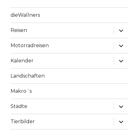
dieWallners
Unterme
Reisen
anzeige
Unterme
Motorradreisen
anzeige
Unterme
Kalender
anzeige
Landschaften
Makro´s
Unterme
Städte
anzeige
Unterme
Tierbilder
anzeige