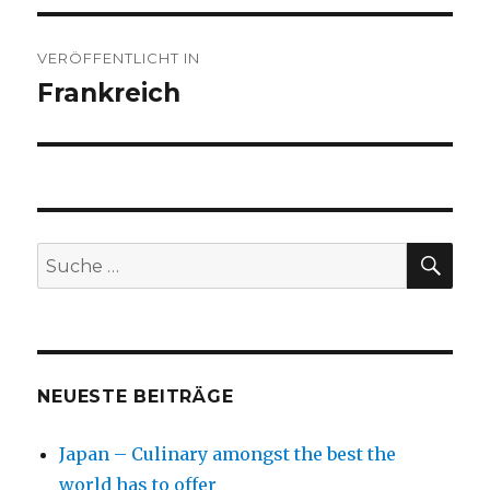
Beitragsnavigation
VERÖFFENTLICHT IN
Frankreich
SU
Suche
nach:
NEUESTE BEITRÄGE
Japan – Culinary amongst the best the
world has to offer