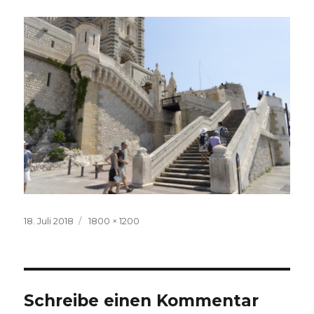
Veröffentlicht
Volle
18. Juli 2018
1800 × 1200
am
Größe
Schreibe einen Kommentar